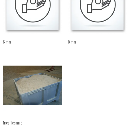
6 mm
8 mm
Træpillesmuld